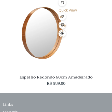
Quick View
Lista
de
Desejo
Comparar
Quick
View
Espelho Redondo 60cm Amadeirado
R$
589,00
Links
Sobre nós