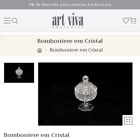
5% de desconto para compras à vista no pix
Skip
Bomboniere em Cristal
to
Bomboniere em Cristal
content
Bomboniere em Cristal