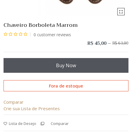
Chaveiro Borboleta Marrom
0
customer reviews
Avaliação
R$
45,00
R$
63,00
O
O
p
p
0
or
at
de
er
é:
5
Buy Now
R
R
Fora de estoque
Comparar
Crie sua Lista de Presentes
Lista de Desejo
Comparar