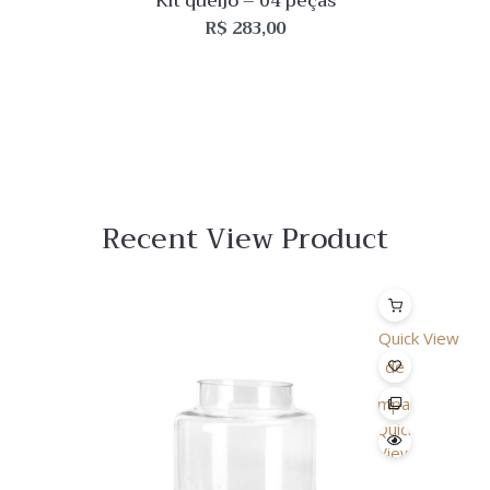
Kit queijo – 04 peças
R$
283,00
Recent View Product
Quick View
Lista
de
Desejo
Comparar
Quick
View