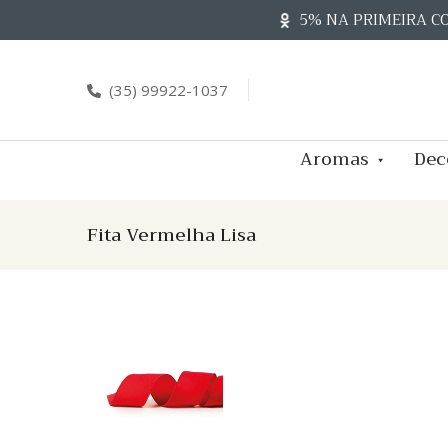
Skip
5% NA PRIMEIRA C
to
content
(35) 99922-1037
Aromas
Dec
Fita Vermelha Lisa