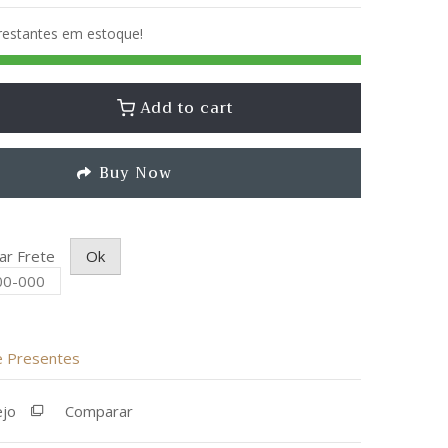
 restantes em estoque!
Add to cart
Buy Now
lar Frete
Ok
de Presentes
ejo
Comparar