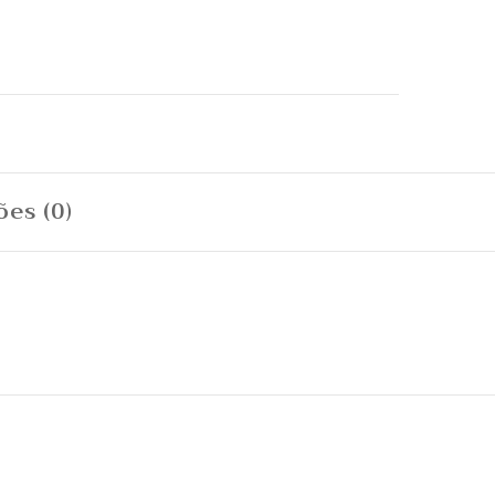
l
ões (0)