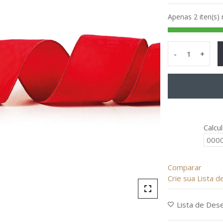
de
Apenas 2 iten(s)
5
-
+
Fita
Vermelha
Lisa
quantity
Calcu
Comparar
Crie sua Lista 
Lista de Des