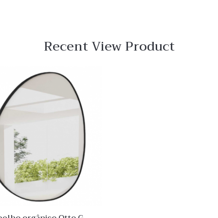
Recent View Product
 View
Quick View
Lista
de
o
Desejo
ar
Comparar
Quick
View