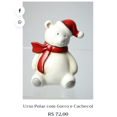
Quick
Lista
de
Desej
Compar
Quick
View
Urso Polar com Gorro e Cachecol
R$
72,00