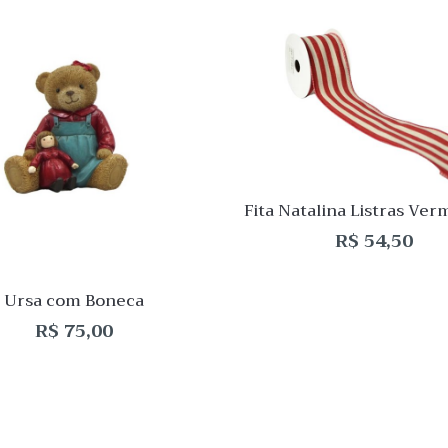
 View
Quick View
Lista
de
o
Desejo
ar
Comparar
Quick
Fita Natalina Listras Ver
View
Natural
R$
54,50
Ursa com Boneca
R$
75,00