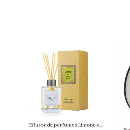
Quick
Lista
de
Desej
Compar
Quick
View
Difusor de perfumes Limone e