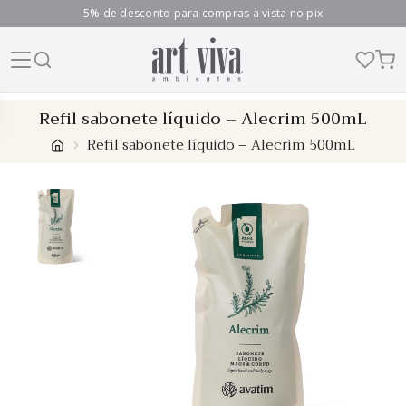
5% de desconto para compras à vista no pix
Skip
Refil sabonete líquido – Alecrim 500mL
to
Refil sabonete líquido – Alecrim 500mL
content