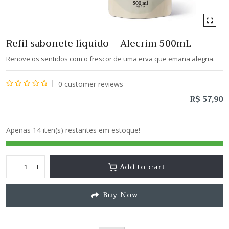
Refil sabonete líquido – Alecrim 500mL
Renove os sentidos com o frescor de uma erva que emana alegria.
0
customer reviews
Avaliação
R$
57,90
0
de
Apenas 14 iten(s) restantes em estoque!
5
Add to cart
-
+
Refil
sabonete
Buy Now
líquido
-
Alecrim
500mL