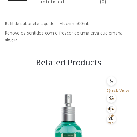
adicional
(0)
Refil de sabonete Líquido – Alecrim 500mL
Renove os sentidos com o frescor de uma erva que emana
alegria
Related Products
Quick View
Lista
de
Desejo
Comparar
Quick
View