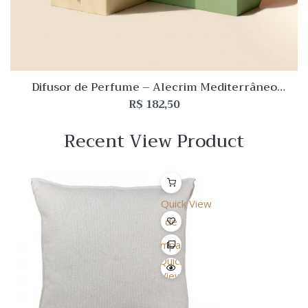
Difusor de Perfume – Alecrim Mediterrâneo
Arabesc 200mL L’Envie
R$
182,50
Recent View Product
Quick View
Lista
de
Desejo
Comparar
Quick
View