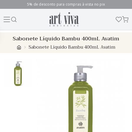
5% de desconto para compras à vista no pix
Skip
Sabonete Líquido Bambu 400mL Avatim
to
Sabonete Líquido Bambu 400mL Avatim
content