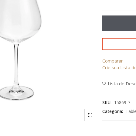
Avaliação
0
de
5
Comparar
Crie sua Lista 
Lista de Des
SKU:
15869-7
Categoria:
Tabl