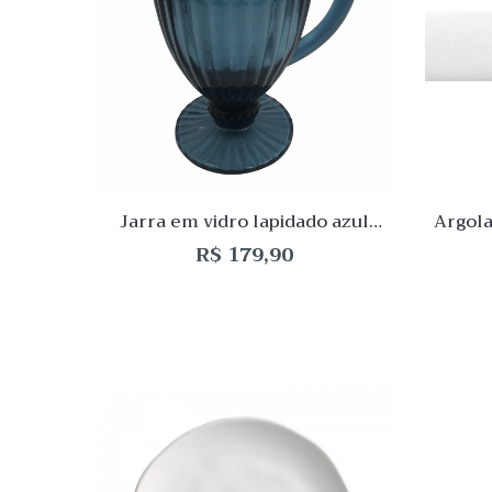
de
Desej
Compar
Quick
View
Jarra em vidro lapidado azul
Argola
1150mL
R$
179,90
Quick
Lista