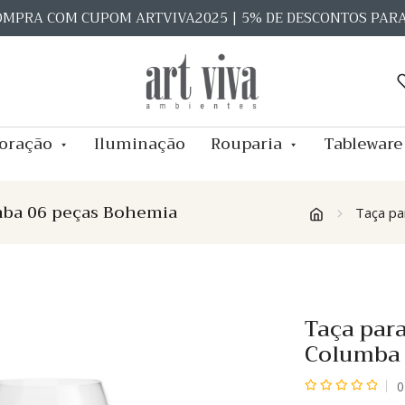
OMPRA COM CUPOM ARTVIVA2025 | 5% DE DESCONTOS PAR
oração
Iluminação
Rouparia
Tableware
umba 06 peças Bohemia
Taça pa
Taça para
Columba 
0