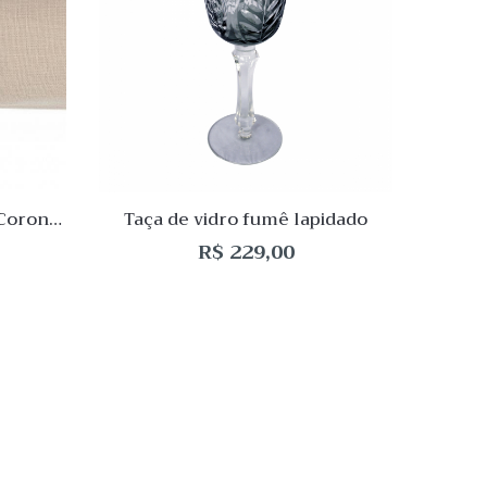
de
de
Desejo
Dese
Comparar
Compa
Quick
Quic
View
Vie
 Corona
Taça de vidro fumê lapidado
Kit pa
R$
229,00