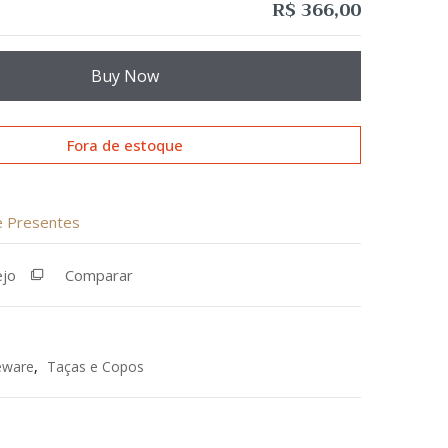
R$
366,00
Buy Now
Fora de estoque
de Presentes
ejo
Comparar
eware
,
Taças e Copos