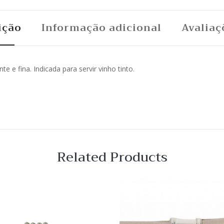
ição
Informação adicional
Avaliaç
e e fina. Indicada para servir vinho tinto.
Related Products
 View
Quick View
Lista