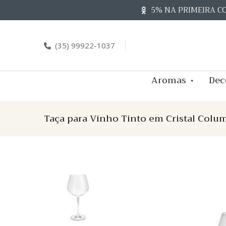
Skip
5% NA PRIMEIRA C
to
content
(35) 99922-1037
Aromas
Dec
Taça para Vinho Tinto em Cristal Col