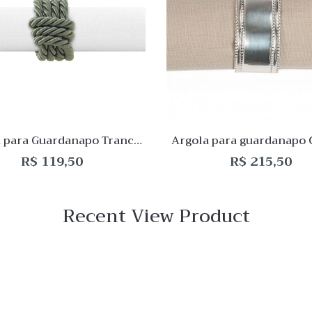
de
o
Desejo
ar
Comparar
Quick
View
 para Guardanapo Trance
Argola para guardanapo
Olive – 04 peças
– 04 peças
R$
119,50
R$
215,50
Recent View Product
 View