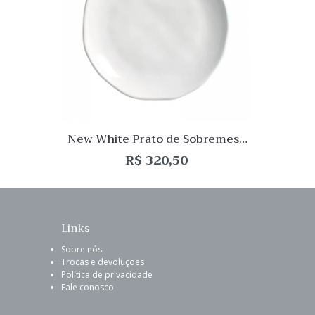
de
Desej
Compar
Quick
View
New White Prato de Sobremesa
Orgânico 06 peças
R$
320,50
Links
Sobre nós
Trocas e devoluções
Política de privacidade
Fale conosco