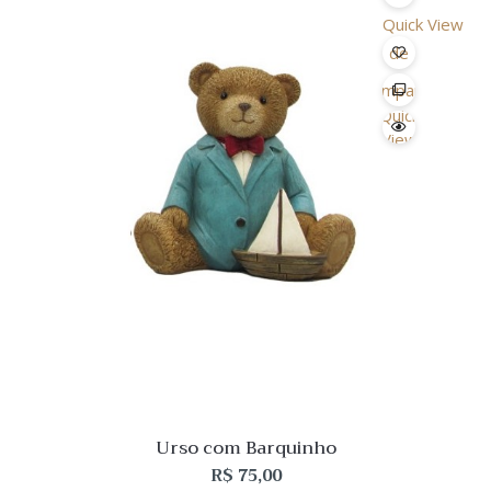
Quick View
Lista
de
Desejo
Comparar
Quick
View
Urso com Barquinho
R$
75,00