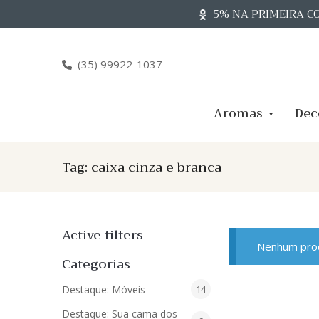
Skip
5% NA PRIMEIRA C
to
content
(35) 99922-1037
Aromas
Dec
Tag:
caixa cinza e branca
Active filters
Nenhum prod
Categorias
14
Destaque: Móveis
14
produtos
Destaque: Sua cama dos