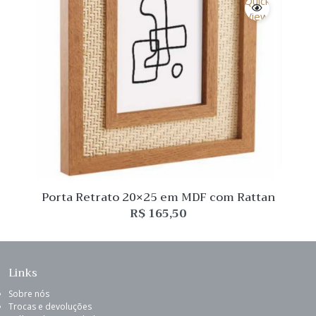
Quick
View
Porta Retrato 20×25 em MDF com Rattan
R$
165,50
Links
Sobre nós
Trocas e devoluções