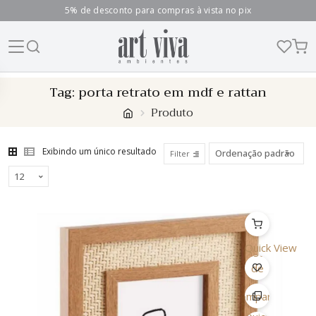
5% de desconto para compras à vista no pix
Skip
Tag:
porta retrato em mdf e rattan
to
Produto
content
Exibindo um único resultado
Filter
Quick View
Lista
de
Desejo
Comparar