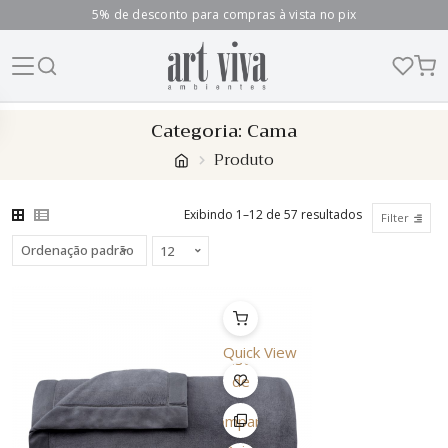
5% de desconto para compras à vista no pix
Skip
Categoria:
Cama
to
Produto
content
Exibindo 1–12 de 57 resultados
Filter
Quick View
Lista
de
Desejo
Comparar