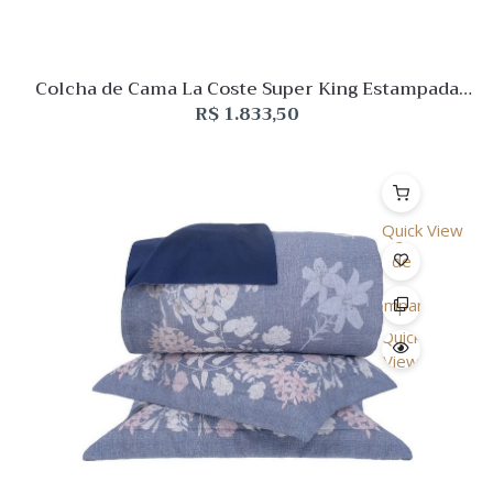
Colcha de Cama La Coste Super King Estampada
Buddemeyer Luxus
R$
1.833,50
Quick View
Lista
de
Desejo
Comparar
Quick
View