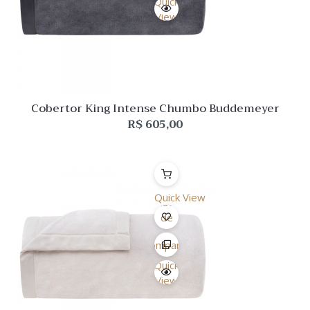
Quick
View
Cobertor King Intense Chumbo Buddemeyer
R$
605,00
Quick View
Lista
de
Desejo
Comparar
Quick
View