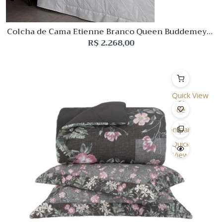
Colcha de Cama Etienne Branco Queen Buddemeyer
Luxus
R$
2.268,00
Quick View
Lista
de
Desejo
Comparar
Quick
View