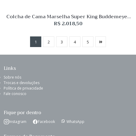
Colcha de Cama Marselha Super King Buddemeyer
Luxus
R$
2.018,50
1
2
3
4
5
Links
Sobre nós
Trocas e devoluções
Política de privacidade
Fale conosco
Fique por dentro
Instagram
Facebook
WhatsApp