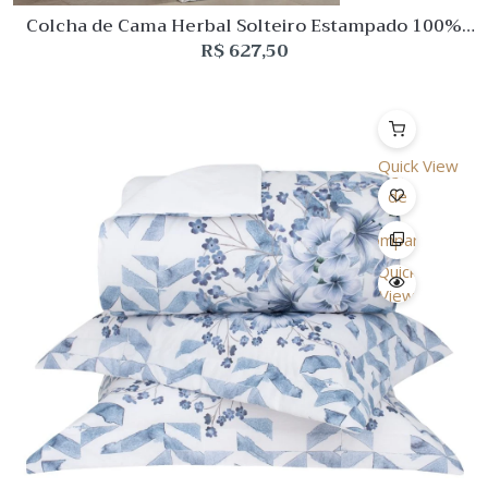
Colcha de Cama Herbal Solteiro Estampado 100%
algodão Buddemeyer
R$
627,50
Quick View
Lista
de
Desejo
Comparar
Quick
View