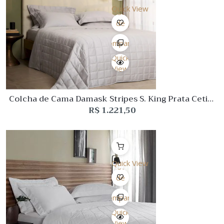
Quick View
Lista
de
Desejo
Comparar
Quick
View
Colcha de Cama Damask Stripes S. King Prata Cetim
300 fios Buddemeyer
R$
1.221,50
Quick View
Lista
de
Desejo
Comparar
Quick
View