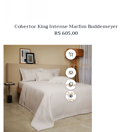
Cobertor King Intense Marfim Buddemeyer
R$
605,00
Quick View
Lista
de
Desejo
Comparar
Quick
View