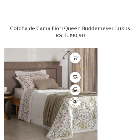
Colcha de Cama Fiori Queen Buddemeyer Luxus
R$
1.390,90
Quick View
Lista
de
Desejo
Comparar
Quick
View