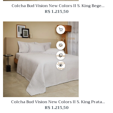
Colcha Bud Vision New Colors II S. King Bege
Buddemeyer
R$
1.215,50
Quick View
Lista
de
Desejo
Comparar
Quick
View
Colcha Bud Vision New Colors II S. King Prata
Buddemeyer
R$
1.215,50