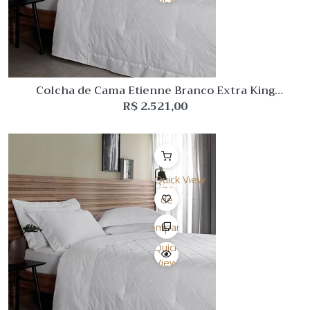
Colcha de Cama Etienne Branco Extra King
Buddemeyer Luxus
R$
2.521,00
Quick View
Lista
de
Desejo
Comparar
Quick
View