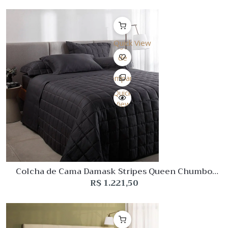
Quick View
Lista
de
Desejo
Comparar
Quick
View
Colcha de Cama Damask Stripes Queen Chumbo
Cetim 300 fios Buddemeyer
R$
1.221,50