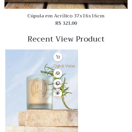
Cúpula em Acrílico 37x16x16cm
R$
321,00
Recent View Product
Quick View
Lista
de
Desejo
Comparar
Quick
View