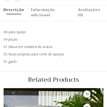
Descrição
Informação
Avaliações
adicional
(0)
Kit para queijo
04 peças:
01 tábua em madeira de acácia
02 facas próprias para corte de queijos
01 garfo.
Related Products
Quick View
Lista