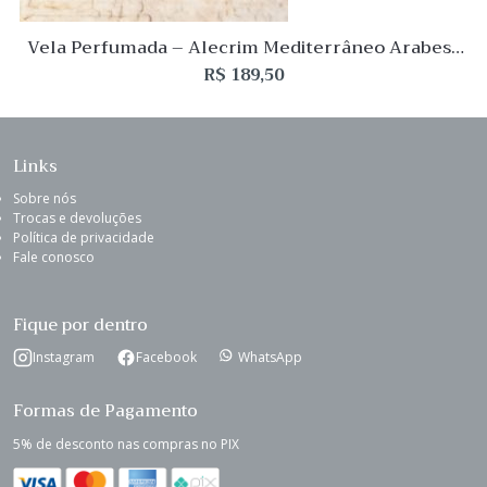
Vela Perfumada – Alecrim Mediterrâneo Arabesc
210g L’Envie
R$
189,50
Links
Sobre nós
Trocas e devoluções
Política de privacidade
Fale conosco
Fique por dentro
Instagram
Facebook
WhatsApp
Formas de Pagamento
5% de desconto nas compras no PIX