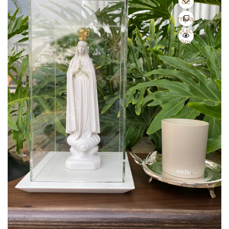
de
Desejo
Comparar
Quick
View