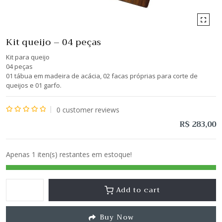
Kit queijo – 04 peças
Kit para queijo
04 peças
01 tábua em madeira de acácia, 02 facas próprias para corte de
queijos e 01 garfo.
0
customer reviews
Avaliação
R$
283,00
0
de
Apenas 1 iten(s) restantes em estoque!
5
Add to cart
Buy Now