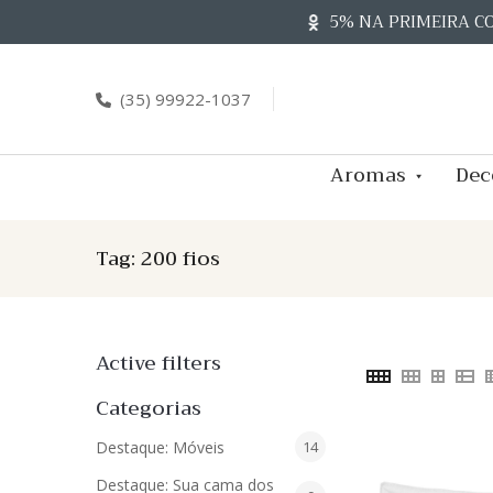
Skip
5% NA PRIMEIRA C
to
content
(35) 99922-1037
Aromas
Dec
Tag:
200 fios
Active filters
Categorias
14
Destaque: Móveis
14
produtos
Destaque: Sua cama dos