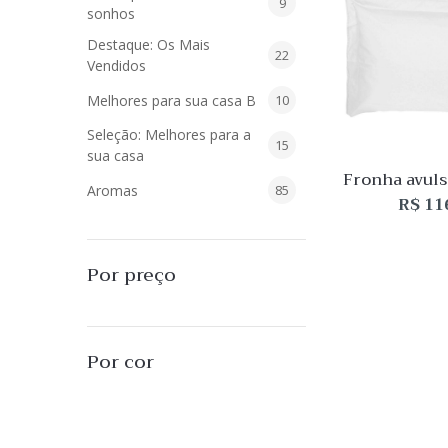
9
9
sonhos
produtos
Destaque: Os Mais
22
22
Vendidos
produtos
10
Melhores para sua casa B
10
produtos
Seleção: Melhores para a
15
15
sua casa
produtos
Fronha avul
85
Aromas
85
200 fios 
R$
11
Budde
produtos
40
Difusores de Essências
40
produtos
55
L'Envie Parfums
55
Por preço
produtos
25
Sabonetes Líquidos
25
produtos
16
Velas Aromatizadas
16
Por cor
produtos
494
Decoração
494
produtos
51
Almofadas
51
produtos