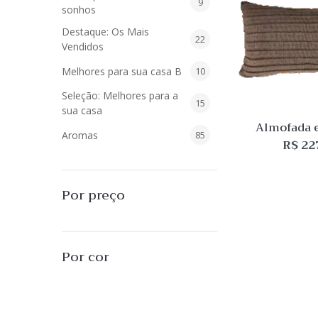
9
9
sonhos
produtos
Destaque: Os Mais
22
22
Vendidos
produtos
10
Melhores para sua casa B
10
produtos
Seleção: Melhores para a
15
15
sua casa
produtos
Almofada e
85
Aromas
85
Castanho 
R$
22
produtos
40
Difusores de Essências
40
produtos
55
L'Envie Parfums
55
Por preço
produtos
25
Sabonetes Líquidos
25
produtos
16
Velas Aromatizadas
16
Por cor
produtos
494
Decoração
494
produtos
51
Almofadas
51
produtos