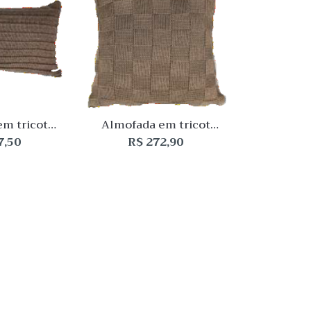
Quick View
Quick Vie
Lista
Lista
de
de
Desejo
Desejo
Comparar
Comparar
Quick
Quick
View
View
m tricot
Almofada em tricot
35x52cm
castanho 52x52cm
7,50
R$
272,90