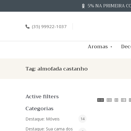
Skip
5% NA PRIMEIRA C
to
content
(35) 99922-1037
Aromas
Dec
Tag:
almofada castanho
Active filters
Categorias
14
Destaque: Móveis
14
produtos
Destaque: Sua cama dos