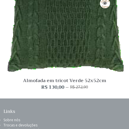
Quick
View
Almofada em tricot Verde 52x52cm
R$
130,00
R$
272,90
O
O
preço
preço
original
atual
era:
é:
R$ 272,90.
R$ 130,00.
Links
Sobre nós
Trocas e devoluções