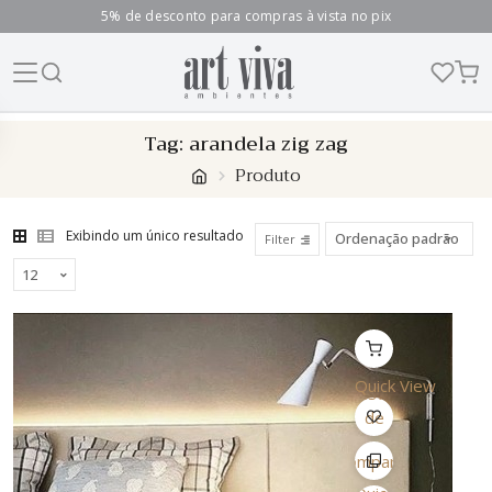
5% de desconto para compras à vista no pix
Skip
Tag:
arandela zig zag
to
Produto
content
Exibindo um único resultado
Filter
Quick View
Lista
de
Desejo
Comparar