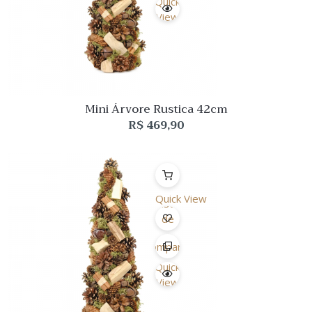
Quick
View
Mini Árvore Rustica 42cm
R$
469,90
Quick View
Lista
de
Desejo
Comparar
Quick
View