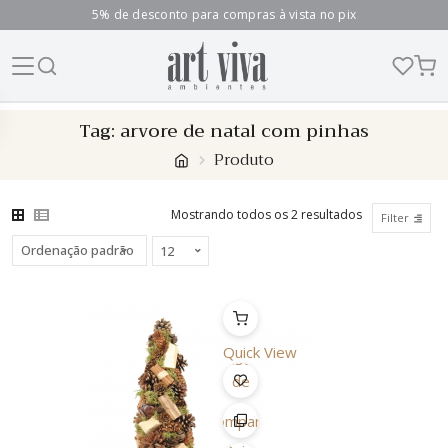
5% de desconto para compras à vista no pix
Skip
Tag:
arvore de natal com pinhas
to
Produto
content
Mostrando todos os 2 resultados
Filter
Quick View
Lista
de
Desejo
Comparar