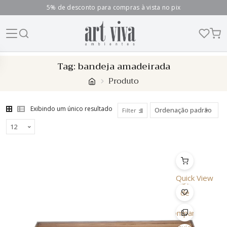
5% de desconto para compras à vista no pix
Skip
Tag:
bandeja amadeirada
to
Produto
content
Exibindo um único resultado
Filter
Quick View
Lista
de
Desejo
Comparar