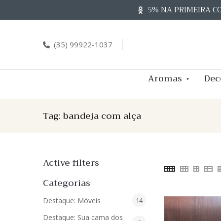
Skip
5% NA PRIMEIRA C
to
content
(35) 99922-1037
Aromas
Dec
Tag:
bandeja com alça
Active filters
Categorias
14
Destaque: Móveis
14
produtos
Destaque: Sua cama dos