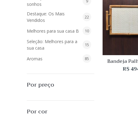
9
9
sonhos
produtos
Destaque: Os Mais
22
22
Vendidos
produtos
10
Melhores para sua casa B
10
produtos
Seleção: Melhores para a
15
15
sua casa
produtos
85
Aromas
85
Bandeja Pal
com A
produtos
R$
49
40
Difusores de Essências
40
produtos
55
L'Envie Parfums
55
Por preço
produtos
25
Sabonetes Líquidos
25
produtos
16
Velas Aromatizadas
16
Por cor
produtos
494
Decoração
494
produtos
51
Almofadas
51
produtos