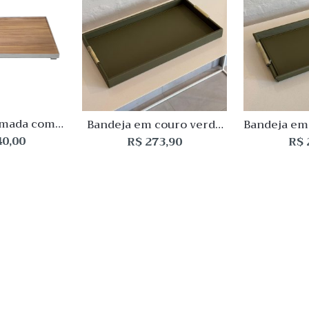
Quick View
Quick Vie
Lista
Lista
de
de
Desejo
Desejo
Comparar
Comparar
Quick
Quick
View
View
omada com
Bandeja em couro verde
Bandeja em
deirado
G
40,00
R$
273,90
R$
30cm