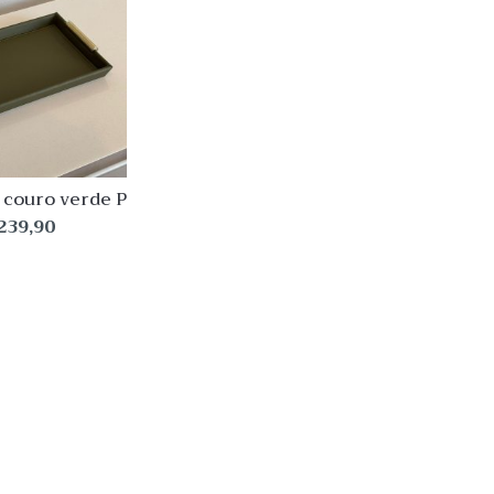
w
Quick View
Lista
de
Desejo
Comparar
Quick
View
 couro verde P
239,90