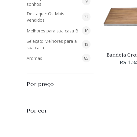
9
9
sonhos
produtos
Destaque: Os Mais
22
22
Vendidos
produtos
10
Melhores para sua casa B
10
produtos
Seleção: Melhores para a
15
15
sua casa
produtos
Bandeja Cr
85
Aromas
85
Fundo Ama
R$
1.3
5x60x
produtos
40
Difusores de Essências
40
produtos
55
L'Envie Parfums
55
Por preço
produtos
25
Sabonetes Líquidos
25
produtos
16
Velas Aromatizadas
16
Por cor
produtos
494
Decoração
494
produtos
51
Almofadas
51
produtos