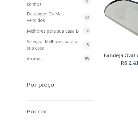
9
9
sonhos
produtos
Destaque: Os Mais
22
22
Vendidos
produtos
10
Melhores para sua casa B
10
produtos
Seleção: Melhores para a
15
15
sua casa
produtos
Bandeja Oval 
85
Aromas
85
com fundo 
R$
2.4
produtos
40
Difusores de Essências
40
produtos
55
L'Envie Parfums
55
Por preço
produtos
25
Sabonetes Líquidos
25
produtos
16
Velas Aromatizadas
16
Por cor
produtos
494
Decoração
494
produtos
51
Almofadas
51
produtos