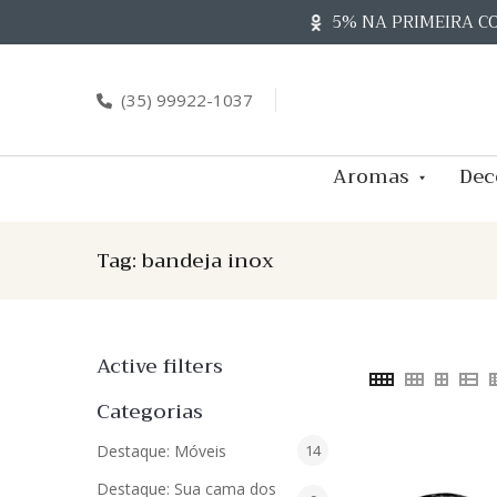
Skip
5% NA PRIMEIRA C
to
content
(35) 99922-1037
Aromas
Dec
Tag:
bandeja inox
Active filters
Categorias
14
Destaque: Móveis
14
produtos
Destaque: Sua cama dos