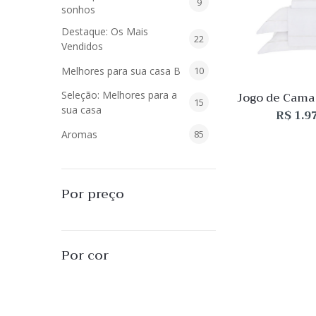
9
9
sonhos
produtos
Destaque: Os Mais
22
22
Vendidos
produtos
10
Melhores para sua casa B
10
produtos
Seleção: Melhores para a
Jogo de Cama
15
15
500 fios B
sua casa
R$
1.9
produtos
Lux
85
Aromas
85
produtos
40
Difusores de Essências
40
produtos
55
L'Envie Parfums
55
Por preço
produtos
25
Sabonetes Líquidos
25
produtos
16
Velas Aromatizadas
16
Por cor
produtos
494
Decoração
494
produtos
51
Almofadas
51
produtos