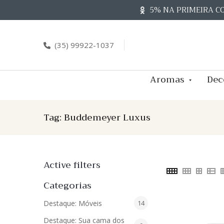
Skip
5% NA PRIMEIRA C
to
content
(35) 99922-1037
Aromas
Dec
Tag:
Buddemeyer Luxus
Active filters
Categorias
14
Destaque: Móveis
14
produtos
Destaque: Sua cama dos