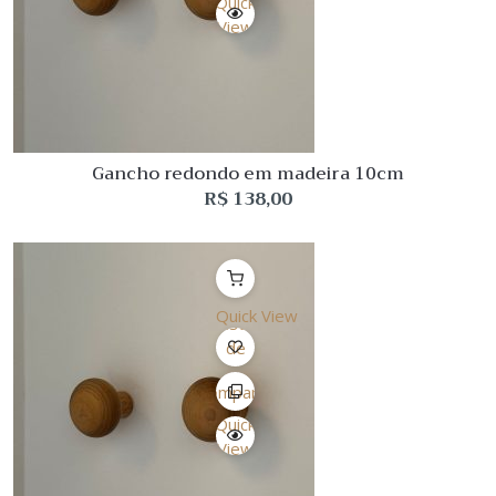
Quick
View
Gancho redondo em madeira 10cm
R$
138,00
Quick View
Lista
de
Desejo
Comparar
Quick
View