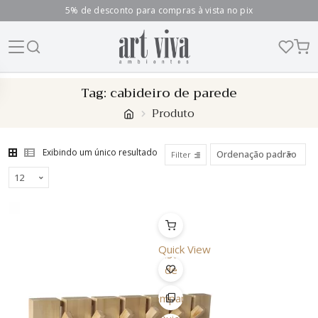
5% de desconto para compras à vista no pix
Skip
Tag:
cabideiro de parede
to
Produto
content
Exibindo um único resultado
Filter
Quick View
Lista
de
Desejo
Comparar