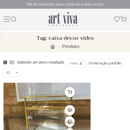
5% de desconto para compras à vista no pix
Skip
Tag:
caixa decor vidro
to
Produto
content
Exibindo um único resultado
Filter
Quick View
Lista
de
Desejo
Comparar