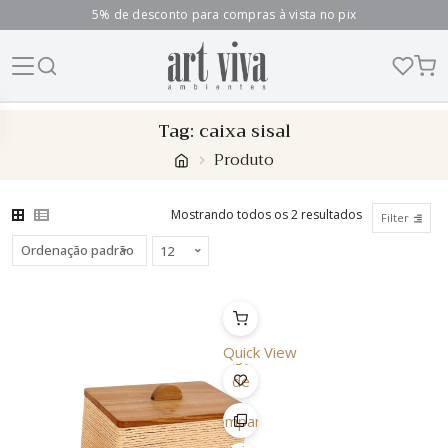
5% de desconto para compras à vista no pix
Skip
Tag:
caixa sisal
to
Produto
content
Mostrando todos os 2 resultados
Filter
Quick View
Lista
de
Desejo
Comparar