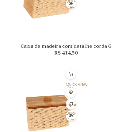
Quick
View
Caixa de madeira com detalhe corda G
R$
414,50
Quick View
Lista
de
Desejo
Comparar
Quick
View