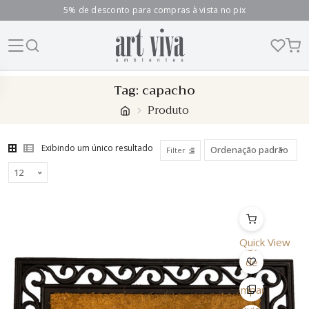
5% de desconto para compras à vista no pix
Skip
Tag:
capacho
to
Produto
content
Exibindo um único resultado
Filter
Quick View
Lista
de
Desejo
Comparar