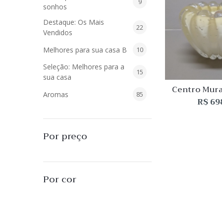
9
9
sonhos
produtos
Destaque: Os Mais
22
22
Vendidos
produtos
10
Melhores para sua casa B
10
produtos
Seleção: Melhores para a
15
15
sua casa
produtos
Centro Mur
85
Aromas
85
Canelado 
R$
69
produtos
40
Difusores de Essências
40
produtos
55
L'Envie Parfums
55
Por preço
produtos
25
Sabonetes Líquidos
25
produtos
16
Velas Aromatizadas
16
Por cor
produtos
494
Decoração
494
produtos
51
Almofadas
51
produtos