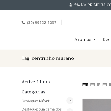
Skip
5% NA PRIMEIRA C
to
content
(35) 99922-1037
Aromas
Dec
Tag:
centrinho murano
Active filters
Categorias
14
Destaque: Móveis
14
produtos
Destaque: Sua cama dos