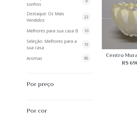
9
9
sonhos
produtos
Destaque: Os Mais
22
22
Vendidos
produtos
10
Melhores para sua casa B
10
produtos
Seleção: Melhores para a
15
15
sua casa
produtos
Centro Mur
85
Aromas
85
Canelado 
R$
69
produtos
40
Difusores de Essências
40
produtos
55
L'Envie Parfums
55
Por preço
produtos
25
Sabonetes Líquidos
25
produtos
16
Velas Aromatizadas
16
Por cor
produtos
494
Decoração
494
produtos
51
Almofadas
51
produtos