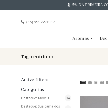
Skip
5% NA PRIMEIRA C
to
content
(35) 99922-1037
Aromas
Dec
Tag:
centrinho
Active filters
Categorias
14
Destaque: Móveis
14
produtos
Destaque: Sua cama dos