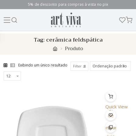
5% de desconto para compras à vista no pix
Skip
Tag:
cerâmica feldspática
to
Produto
content
Exibindo um único resultado
Filter
Quick View
Lista
de
Desejo
Comparar