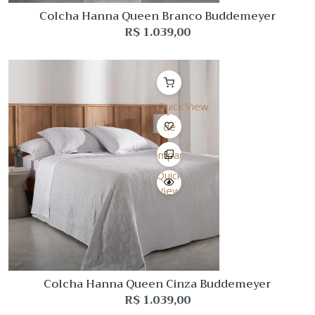
Colcha Hanna Queen Branco Buddemeyer
R$
1.039,00
Quick View
Lista
de
Desejo
Comparar
Quick
View
Colcha Hanna Queen Cinza Buddemeyer
R$
1.039,00