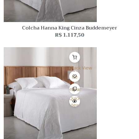
Colcha Hanna King Cinza Buddemeyer
R$
1.117,50
Quick View
Lista
de
Desejo
Comparar
Quick
View