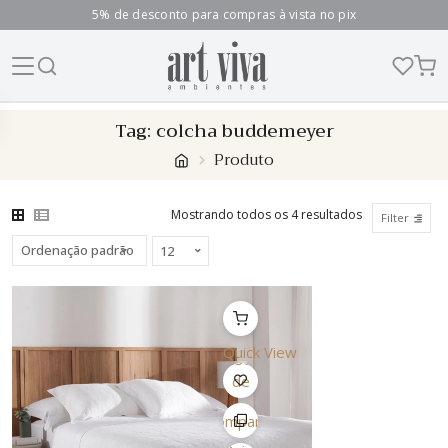
5% de desconto para compras à vista no pix
Skip
Tag:
colcha buddemeyer
to
Produto
content
Mostrando todos os 4 resultados
Filter
Quick View
Lista
de
Desejo
Comparar