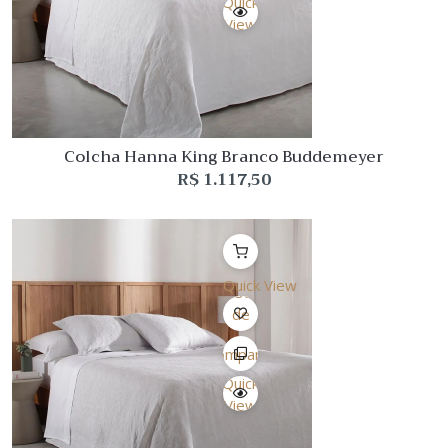
Quick
View
Colcha Hanna King Branco Buddemeyer
R$
1.117,50
Quick View
Lista
de
Desejo
Comparar
Quick
View