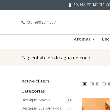
Skip
5% NA PRIMEIRA C
to
content
(35) 99922-1037
Aromas
Dec
Tag:
collab lenvie agua de coco
Active filters
Categorias
14
Destaque: Móveis
14
produtos
Destaque: Sua cama dos