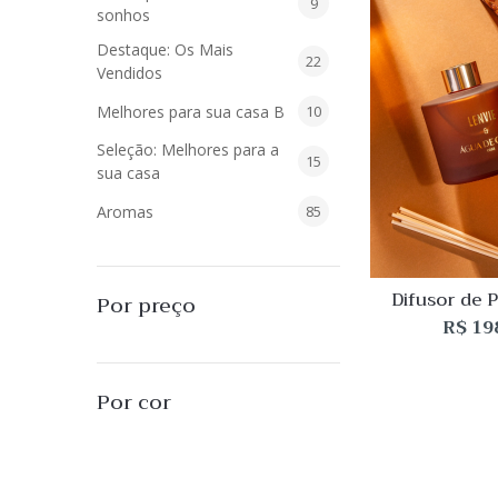
9
9
sonhos
produtos
Destaque: Os Mais
22
22
Vendidos
produtos
10
Melhores para sua casa B
10
produtos
Seleção: Melhores para a
15
15
sua casa
produtos
85
Aromas
85
produtos
40
Difusores de Essências
40
produtos
55
Difusor de 
L'Envie Parfums
55
Por preço
Terra do Sol
R$
19
produtos
25
Sabonetes Líquidos
25
Coco + L
produtos
16
Velas Aromatizadas
16
Por cor
produtos
494
Decoração
494
produtos
51
Almofadas
51
produtos