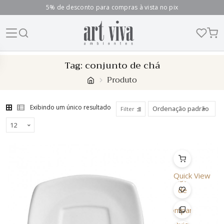
5% de desconto para compras à vista no pix
Skip
Tag:
conjunto de chá
to
Produto
content
Exibindo um único resultado
Filter
Quick View
Lista
de
Desejo
Comparar