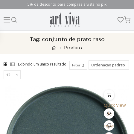
5% de desconto para compras à vista no pix
Skip
Tag:
conjunto de prato raso
to
Produto
content
Exibindo um único resultado
Filter
Quick View
Lista
de
Desejo
Comparar