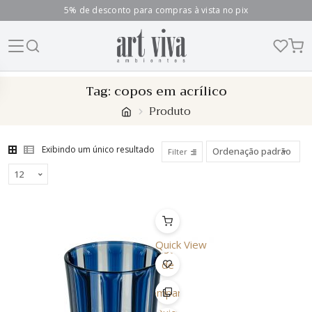
5% de desconto para compras à vista no pix
Skip
Tag:
copos em acrílico
to
Produto
content
Exibindo um único resultado
Filter
Quick View
Lista
de
Desejo
Comparar