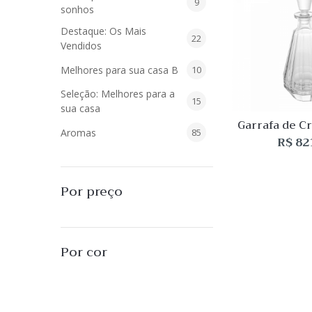
9
9
sonhos
produtos
Destaque: Os Mais
22
22
Vendidos
produtos
10
Melhores para sua casa B
10
produtos
Seleção: Melhores para a
15
15
sua casa
produtos
Garrafa de Cr
85
Aromas
85
1L
R$
82
produtos
40
Difusores de Essências
40
produtos
55
L'Envie Parfums
55
Por preço
produtos
25
Sabonetes Líquidos
25
produtos
16
Velas Aromatizadas
16
Por cor
produtos
494
Decoração
494
produtos
51
Almofadas
51
produtos