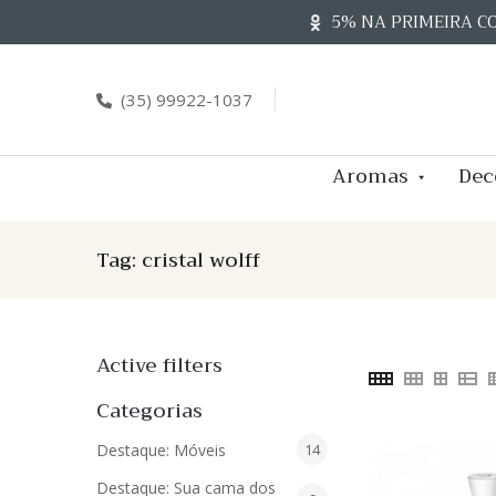
Skip
5% NA PRIMEIRA C
to
content
(35) 99922-1037
Aromas
Dec
Tag:
cristal wolff
Active filters
Categorias
14
Destaque: Móveis
14
produtos
Destaque: Sua cama dos