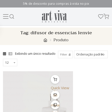
5% de desconto para compras à vista no pix
Skip
Tag:
difusor de essencias lenvie
to
Produto
content
Exibindo um único resultado
Filter
Quick View
Lista
de
Desejo
Comparar