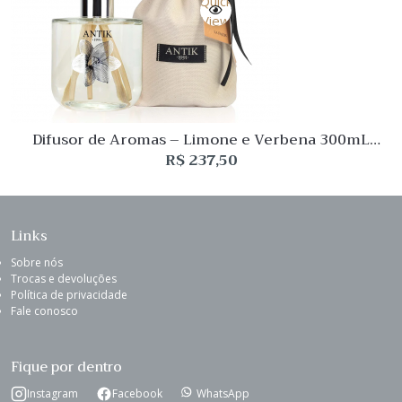
Quick
View
Difusor de Aromas – Limone e Verbena 300mL
Antik
R$
237,50
Links
Sobre nós
Trocas e devoluções
Política de privacidade
Fale conosco
Fique por dentro
Instagram
Facebook
WhatsApp