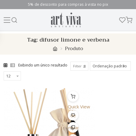
5% de desconto para compras à vista no pix
Skip
Tag:
difusor limone e verbena
to
Produto
content
Exibindo um único resultado
Filter
Quick View
Lista
de
Desejo
Comparar