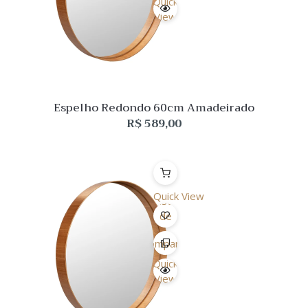
Quick
View
Espelho Redondo 60cm Amadeirado
R$
589,00
Quick View
Lista
de
Desejo
Comparar
Quick
View