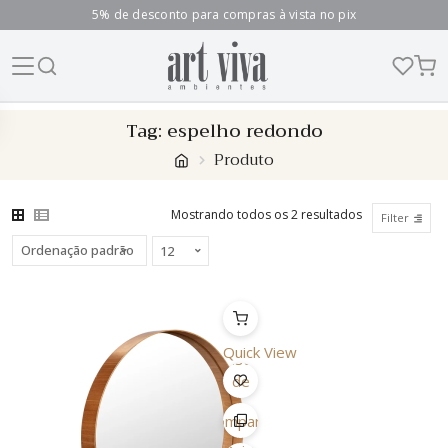
5% de desconto para compras à vista no pix
Skip
Tag:
espelho redondo
to
Produto
content
Mostrando todos os 2 resultados
Filter
Quick View
Lista
de
Desejo
Comparar