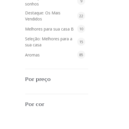
9
9
sonhos
produtos
Destaque: Os Mais
22
22
Vendidos
produtos
10
Melhores para sua casa B
10
produtos
Seleção: Melhores para a
15
15
sua casa
produtos
85
Aromas
85
produtos
40
Difusores de Essências
40
produtos
55
L'Envie Parfums
55
Por preço
produtos
25
Sabonetes Líquidos
25
produtos
16
Velas Aromatizadas
16
Por cor
produtos
494
Decoração
494
produtos
51
Almofadas
51
produtos