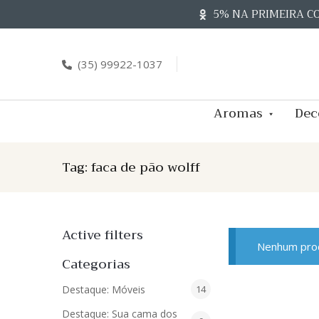
Skip
5% NA PRIMEIRA C
to
content
(35) 99922-1037
Aromas
Dec
Tag:
faca de pão wolff
Active filters
Nenhum prod
Categorias
14
Destaque: Móveis
14
produtos
Destaque: Sua cama dos