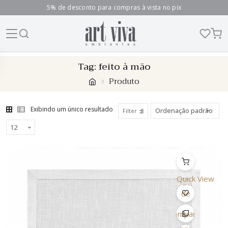
5% de desconto para compras à vista no pix
Skip
Tag:
feito à mão
to
Produto
content
Exibindo um único resultado
Filter
Quick View
Lista
de
Desejo
Comparar