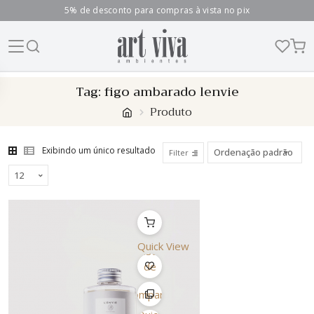
5% de desconto para compras à vista no pix
Skip
Tag:
figo ambarado lenvie
to
Produto
content
Exibindo um único resultado
Filter
Quick View
Lista
de
Desejo
Comparar