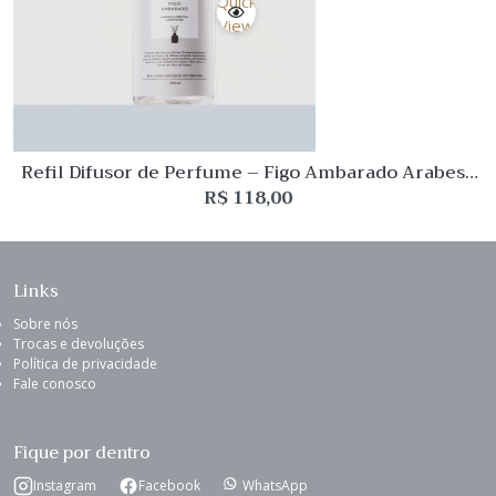
Quick
View
Refil Difusor de Perfume – Figo Ambarado Arabesc
200mL L’Envie
R$
118,00
Links
Sobre nós
Trocas e devoluções
Política de privacidade
Fale conosco
Fique por dentro
Instagram
Facebook
WhatsApp