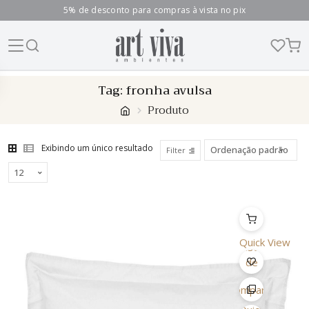
5% de desconto para compras à vista no pix
Skip
Tag:
fronha avulsa
to
Produto
content
Exibindo um único resultado
Filter
Quick View
Lista
de
Desejo
Comparar