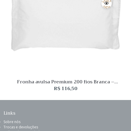
Quick
View
Fronha avulsa Premium 200 fios Branca –
Buddemeyer
R$
116,50
Links
Sobre nós
Trocas e devoluções