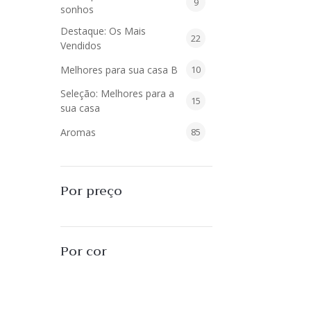
9
9
sonhos
produtos
Destaque: Os Mais
22
22
Vendidos
produtos
10
Melhores para sua casa B
10
produtos
Seleção: Melhores para a
15
15
sua casa
produtos
85
Aromas
85
produtos
40
Difusores de Essências
40
produtos
55
L'Envie Parfums
55
Por preço
produtos
25
Sabonetes Líquidos
25
produtos
16
Velas Aromatizadas
16
Por cor
produtos
494
Decoração
494
produtos
51
Almofadas
51
produtos