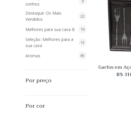
9
9
sonhos
produtos
Destaque: Os Mais
22
22
Vendidos
produtos
10
Melhores para sua casa B
10
produtos
Seleção: Melhores para a
15
15
sua casa
produtos
85
Aromas
85
produtos
Garfos em Aço
40
Difusores de Essências
40
– 04 p
R$
31
produtos
55
L'Envie Parfums
55
Por preço
produtos
25
Sabonetes Líquidos
25
produtos
16
Velas Aromatizadas
16
Por cor
produtos
494
Decoração
494
produtos
51
Almofadas
51
produtos