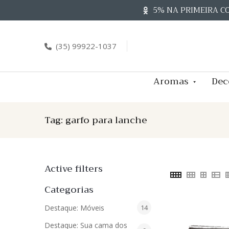
Skip
5% NA PRIMEIRA C
to
content
(35) 99922-1037
Aromas
Dec
Tag:
garfo para lanche
Active filters
Categorias
14
Destaque: Móveis
14
produtos
Destaque: Sua cama dos