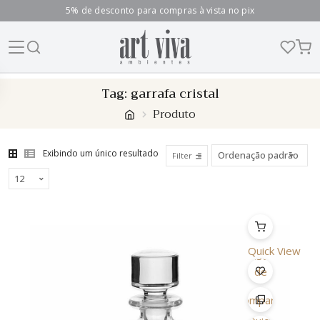
5% de desconto para compras à vista no pix
Skip
Tag:
garrafa cristal
to
Produto
content
Exibindo um único resultado
Filter
Quick View
Lista
de
Desejo
Comparar