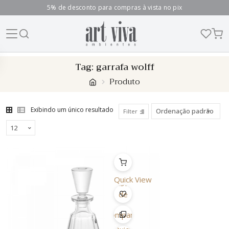
5% de desconto para compras à vista no pix
Skip
Tag:
garrafa wolff
to
Produto
content
Exibindo um único resultado
Filter
Quick View
Lista
de
Desejo
Comparar