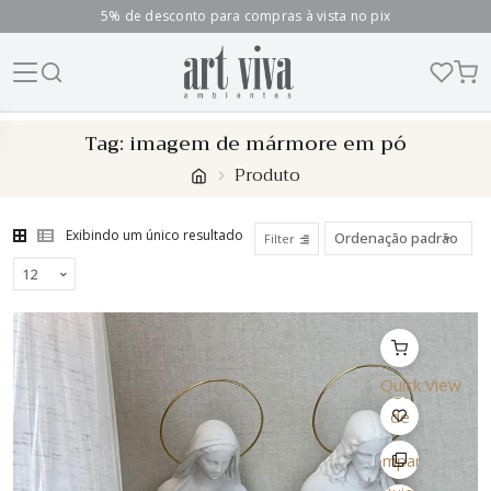
5% de desconto para compras à vista no pix
Skip
Tag:
imagem de mármore em pó
to
Produto
content
Exibindo um único resultado
Filter
Quick View
Lista
de
Desejo
Comparar