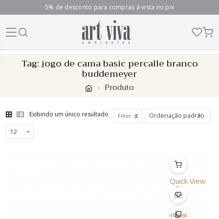
5% de desconto para compras à vista no pix
Skip
Tag:
jogo de cama basic percalle branco
to
buddemeyer
content
Produto
Exibindo um único resultado
Filter
Quick View
Lista
de
Desejo
Comparar