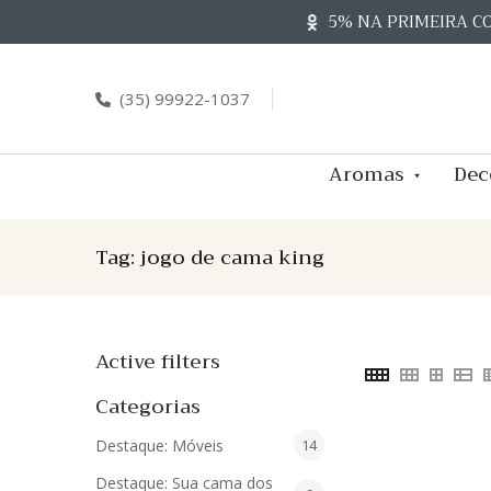
Skip
5% NA PRIMEIRA C
to
content
(35) 99922-1037
Aromas
Dec
Tag:
jogo de cama king
Active filters
Categorias
14
Destaque: Móveis
14
produtos
Destaque: Sua cama dos