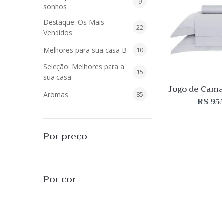
9
9
sonhos
produtos
Destaque: Os Mais
22
22
Vendidos
produtos
10
Melhores para sua casa B
10
produtos
Seleção: Melhores para a
15
15
sua casa
produtos
Jogo de Cama
85
Aromas
85
New Colors S.
R$
95
Budde
produtos
40
Difusores de Essências
40
produtos
55
L'Envie Parfums
55
Por preço
produtos
25
Sabonetes Líquidos
25
produtos
16
Velas Aromatizadas
16
Por cor
produtos
494
Decoração
494
produtos
51
Almofadas
51
produtos