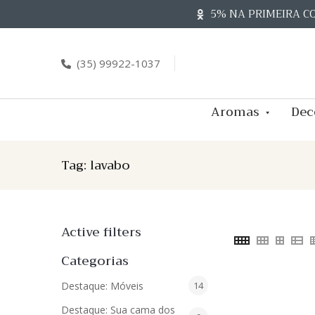
Skip
5% NA PRIMEIRA C
to
content
(35) 99922-1037
Aromas
Dec
Tag:
lavabo
Active filters
Categorias
14
Destaque: Móveis
14
produtos
Destaque: Sua cama dos