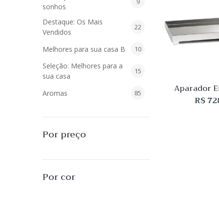
9
9
sonhos
produtos
Destaque: Os Mais
22
22
Vendidos
produtos
10
Melhores para sua casa B
10
produtos
Seleção: Melhores para a
15
15
sua casa
produtos
Aparador E
85
Aromas
85
R$
72
produtos
40
Difusores de Essências
40
produtos
55
L'Envie Parfums
55
Por preço
produtos
25
Sabonetes Líquidos
25
produtos
16
Velas Aromatizadas
16
Por cor
produtos
494
Decoração
494
produtos
51
Almofadas
51
produtos